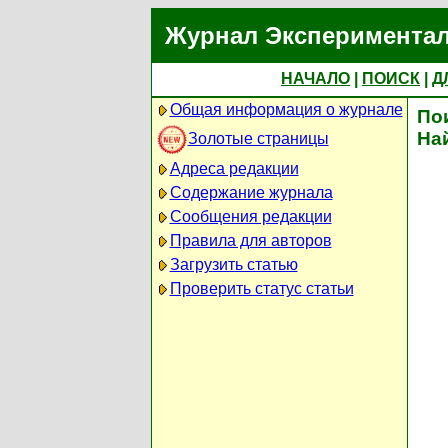
Журнал Экспериментал
НАЧАЛО
|
ПОИСК
|
Д
Общая информация о журнале
По
На
Золотые страницы
Адреса редакции
Содержание журнала
Сообщения редакции
Правила для авторов
Загрузить статью
Проверить статус статьи