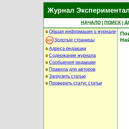
Журнал Экспериментал
НАЧАЛО
|
ПОИСК
|
Д
Общая информация о журнале
По
На
Золотые страницы
Адреса редакции
Содержание журнала
Сообщения редакции
Правила для авторов
Загрузить статью
Проверить статус статьи