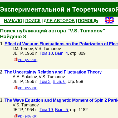
Экспериментальной и Теоретическо
НАЧАЛО
|
ПОИСК
|
ДЛЯ АВТОРОВ
|
ПОМОЩЬ
Поиск публикаций автора "V.S. Tumanov"
Найдено 8
1.
Effect of Vacuum Fluctuations on the Polarization of Ele
I.M. Ternov
,
V.S. Tumanov
JETP, 1960 г.,
Том 10
,
Вып. 4
, стр. 809
PDF (278.9K)
2.
The Uncertainty Relation and Fluctuation Theory
A.A. Sokolov
,
V.S. Tumanov
JETP, 1956 г.,
Том 3
,
Вып. 6
, стр. 958
PDF (227.8K)
3.
The Wave Equation and Magnetic Moment of Spln 2 Parti
V.S. Tumanov
JETP, 1964 г.,
Том 19
,
Вып. 5
, стр. 1182
PDF (407.6K)