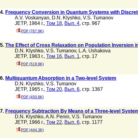
4.
Frequency Conversion in Quantum Systems with Discret
A.V. Voskanyan
,
D.N. Klyshko
,
V.S. Tumanov
JETP, 1964 г.,
Том 18
,
Вып. 4
, стр. 967
PDF (767.9K)
5.
The Effect of Cross Relaxation on Population Inversion 
D.N. Klyshko
,
V.S. Tumanov
,
L.A. Ushakova
JETP, 1963 г.,
Том 16
,
Вып. 1
, стр. 17
PDF (519.9K)
6.
Multiquantum Absorption in a Two-level System
D.N. Klyshko
,
V.S. Tumanov
JETP, 1965 г.,
Том 20
,
Вып. 6
, стр. 1367
PDF (450.8K)
7.
Frequency Subtraction By Means of a Three-level Syste
D.N. Klyshko
,
A.N. Penin
,
V.S. Tumanov
JETP, 1966 г.,
Том 22
,
Вып. 6
, стр. 1177
PDF (444.3K)