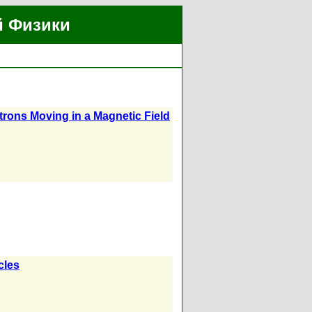
й Физики
ctrons Moving in a Magnetic Field
cles