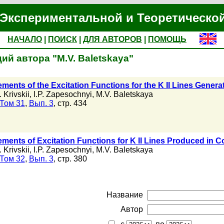
Экспериментальной и Теоретическо
НАЧАЛО
|
ПОИСК
|
ДЛЯ АВТОРОВ
|
ПОМОЩЬ
ий автора "M.V. Baletskaya"
ents of the Excitation Functions for the K II Lines Genera
. Krivskii
,
I.P. Zapesochnyi
,
M.V. Baletskaya
Том 31
,
Вып. 3
, стр. 434
ents of Excitation Functions for K II Lines Produced in C
. Krivskii
,
I.P. Zapesochnyi
,
M.V. Baletskaya
Том 32
,
Вып. 3
, стр. 380
Название
Автор