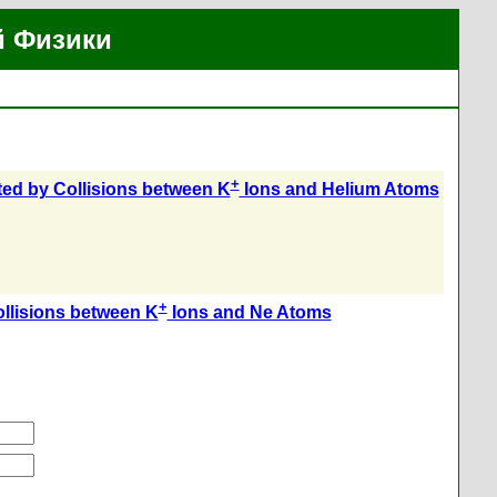
й Физики
+
ted by Collisions between K
Ions and Helium Atoms
+
ollisions between K
Ions and Ne Atoms