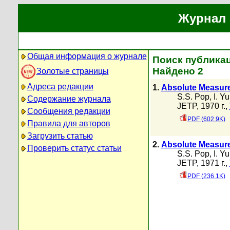
Журнал 
Общая информация о журнале
Поиск публикац
Найдено 2
Золотые страницы
Адреса редакции
1.
Absolute Measurem
S.S. Pop
,
I. Yu
Содержание журнала
JETP, 1970 г.,
Сообщения редакции
PDF (602.9K)
Правила для авторов
Загрузить статью
2.
Absolute Measurem
Проверить статус статьи
S.S. Pop
,
I. Yu
JETP, 1971 г.,
PDF (236.1K)