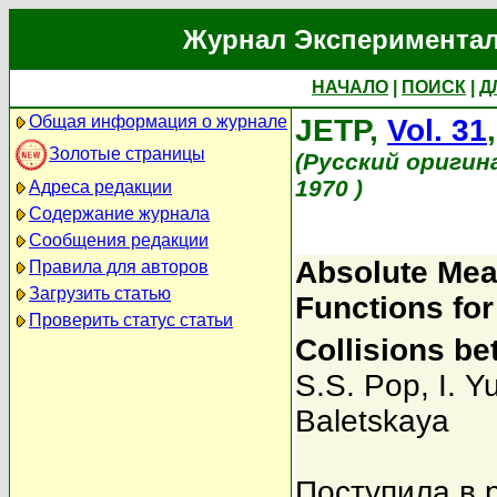
Журнал Экспериментал
НАЧАЛО
|
ПОИСК
|
Д
Общая информация о журнале
JETP,
Vol. 31
Золотые страницы
(Русский оригин
1970 )
Адреса редакции
Содержание журнала
Сообщения редакции
Absolute Mea
Правила для авторов
Загрузить статью
Functions for
Проверить статус статьи
Collisions b
S.S. Pop
,
I. Y
Baletskaya
Поступила в 