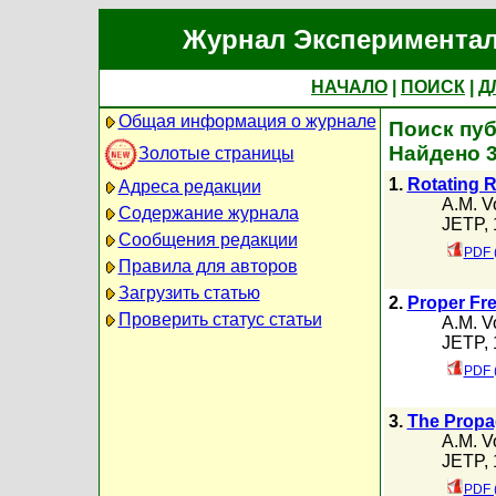
Журнал Экспериментал
НАЧАЛО
|
ПОИСК
|
Д
Общая информация о журнале
Поиск пуб
Найдено 
Золотые страницы
1.
Rotating R
Адреса редакции
A.M. V
Содержание журнала
JETP, 
Сообщения редакции
PDF 
Правила для авторов
Загрузить статью
2.
Proper Fre
Проверить статус статьи
A.M. V
JETP, 
PDF 
3.
The Propa
A.M. V
JETP, 
PDF 