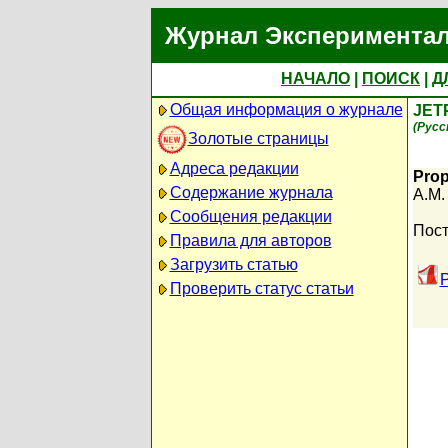
Журнал Экспериментал
НАЧАЛО
|
ПОИСК
|
Д
Общая информация о журнале
JET
(Русс
Золотые страницы
Адреса редакции
Prop
Содержание журнала
A.M.
Сообщения редакции
Пост
Правила для авторов
Загрузить статью
P
Проверить статус статьи