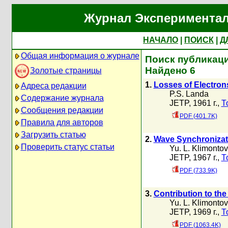
Журнал Экспериментал
НАЧАЛО
|
ПОИСК
|
Д
Общая информация о журнале
Поиск публикаци
Найдено 6
Золотые страницы
1.
Losses of Electron
Адреса редакции
P.S. Landa
Содержание журнала
JETP, 1961 г.,
Т
Сообщения редакции
PDF (401.7K)
Правила для авторов
Загрузить статью
2.
Wave Synchronizati
Проверить статус статьи
Yu. L. Klimontov
JETP, 1967 г.,
Т
PDF (733.9K)
3.
Contribution to the
Yu. L. Klimontov
JETP, 1969 г.,
Т
PDF (1063.4K)