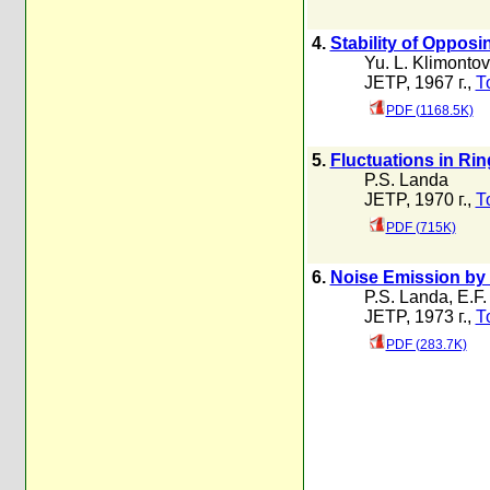
4.
Stability of Oppos
Yu. L. Klimontov
JETP, 1967 г.,
Т
PDF (1168.5K)
5.
Fluctuations in Ri
P.S. Landa
JETP, 1970 г.,
Т
PDF (715K)
6.
Noise Emission by 
P.S. Landa
,
E.F.
JETP, 1973 г.,
Т
PDF (283.7K)