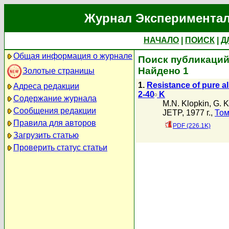
Журнал Экспериментал
НАЧАЛО
|
ПОИСК
|
Д
Общая информация о журнале
Поиск публикаций 
Найдено 1
Золотые страницы
1.
Resistance of pure al
Адреса редакции
2-40
K
Содержание журнала
M.N. Klopkin
,
G. 
Сообщения редакции
JETP, 1977 г.,
Том
Правила для авторов
PDF (226.1K)
Загрузить статью
Проверить статус статьи