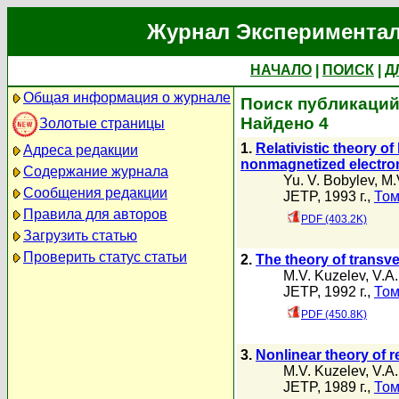
Журнал Экспериментал
НАЧАЛО
|
ПОИСК
|
Д
Общая информация о журнале
Поиск публикаций 
Найдено 4
Золотые страницы
1.
Relativistic theory o
Адреса редакции
nonmagnetized electr
Содержание журнала
Yu. V. Bobylev
,
M.
Сообщения редакции
JETP, 1993 г.,
Том
Правила для авторов
PDF (403.2K)
Загрузить статью
Проверить статус статьи
2.
The theory of trans
M.V. Kuzelev
,
V.A.
JETP, 1992 г.,
Том
PDF (450.8K)
3.
Nonlinear theory of r
M.V. Kuzelev
,
V.A.
JETP, 1989 г.,
Том