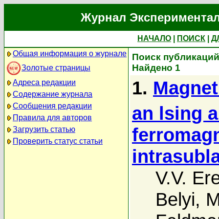
Журнал Экспериментал
НАЧАЛО
|
ПОИСК
|
Д
Общая информация о журнале
Поиск публикаций 
Найдено 1
Золотые страницы
1.
Magnet
Адреса редакции
Содержание журнала
Сообщения редакции
an lsing 
Правила для авторов
ferromagn
Загрузить статью
Проверить статус статьи
intrasubl
V.V. E
Belyi
,
M