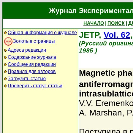
Журнал Экспериментал
НАЧАЛО
|
ПОИСК
|
Д
Общая информация о журнале
JETP,
Vol. 62
Золотые страницы
(Русский оригин
1985 )
Адреса редакции
Содержание журнала
Сообщения редакции
Magnetic pha
Правила для авторов
Загрузить статью
antiferromagn
Проверить статус статьи
intrasublatti
V.V. Eremenk
A. Marshan
,
P
Поступила в 