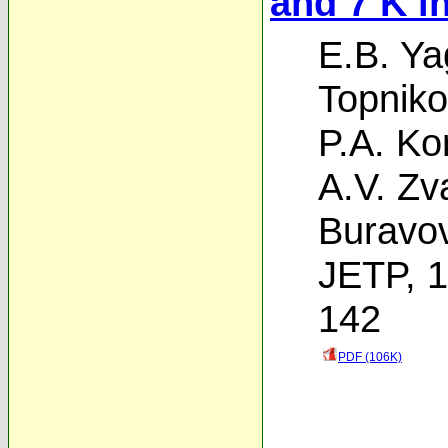
and 7 K i
E.B. Ya
Topniko
P.A. Ko
A.V. Zv
Buravo
JETP, 1
142
PDF (106K)