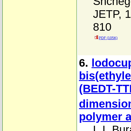
Shcheg
JETP, 1
810
PDF (105K)
6.
lodocu
bis(ethyle
(BEDT-TT
dimension
polymer a
L.I. Bu