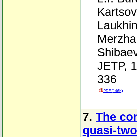
Kartsov
Laukhi
Merzha
Shibae
JETP, 1
336
PDF (146K)
7.
The con
quasi-two