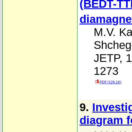
(BEDT-TT
diamagnet
M.V. Ka
Shcheg
JETP, 1
1273
PDF (126.1K)
9.
Investi
diagram f