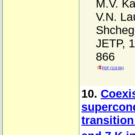
M.V. Ka
V.N. La
Shcheg
JETP, 1
866
PDF (119.6K)
10.
Coexis
supercon
transitio