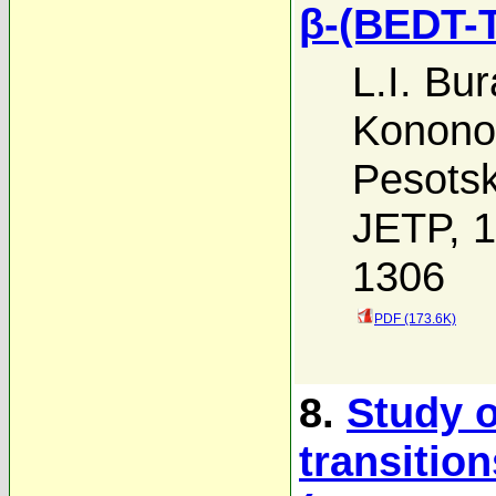
β-(BEDT-
L.I. Bu
Konono
Pesotsk
JETP, 1
1306
PDF (173.6K)
8.
Study o
transition