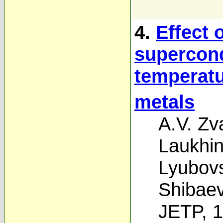
4.
Effect 
supercond
temperatu
metals
A.V. Zv
Laukhi
Lyubovs
Shibae
JETP, 1