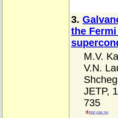
3.
Galvan
the Fermi
supercond
M.V. Ka
V.N. La
Shcheg
JETP, 1
735
PDF (285.7K)