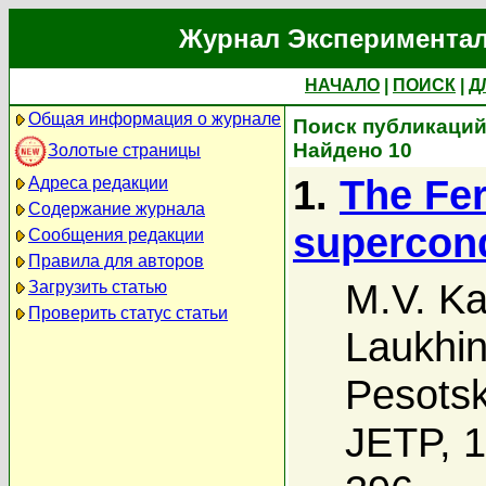
Журнал Экспериментал
НАЧАЛО
|
ПОИСК
|
Д
Общая информация о журнале
Поиск публикаций 
Найдено 10
Золотые страницы
1.
The Fer
Адреса редакции
Содержание журнала
supercond
Сообщения редакции
Правила для авторов
M.V. Ka
Загрузить статью
Проверить статус статьи
Laukhi
Pesotsk
JETP, 1