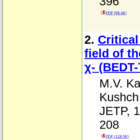
396
PDF (99.4K)
2.
Critical
field of 
χ- (BEDT-
M.V. Ka
Kushch
JETP, 1
208
PDF (128.5K)