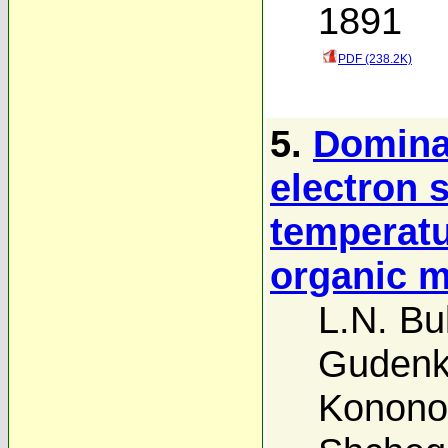
1891
PDF (238.2K)
5.
Dominan
electron s
temperatur
organic m
L.N. Bu
Guden
Konono