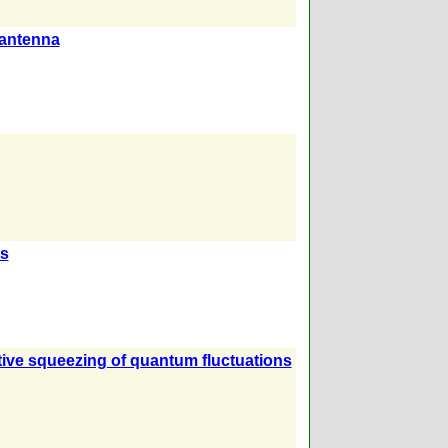
 antenna
ts
tive squeezing of quantum fluctuations