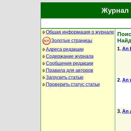
Журнал 
Общая информация о журнале
Поис
Найд
Золотые страницы
1.
An E
Адреса редакции
Содержание журнала
Сообщения редакции
Правила для авторов
Загрузить статью
2.
An u
Проверить статус статьи
3.
An a