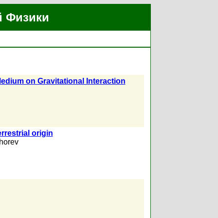
й Физики
Medium on Gravitational Interaction
rrestrial origin
horev