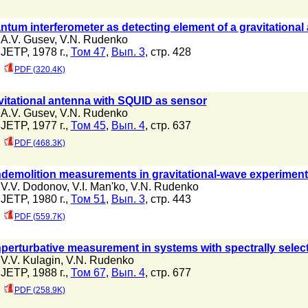
ntum interferometer as detecting element of a gravitational
A.V. Gusev
,
V.N. Rudenko
JETP, 1978 г.,
Том 47
,
Вып. 3
, стр. 428
PDF (320.4K)
vitational antenna with SQUID as sensor
A.V. Gusev
,
V.N. Rudenko
JETP, 1977 г.,
Том 45
,
Вып. 4
, стр. 637
PDF (468.3K)
demolition measurements in gravitational-wave experimen
V.V. Dodonov
,
V.I. Man'ko
,
V.N. Rudenko
JETP, 1980 г.,
Том 51
,
Вып. 3
, стр. 443
PDF (559.7K)
perturbative measurement in systems with spectrally selec
V.V. Kulagin
,
V.N. Rudenko
JETP, 1988 г.,
Том 67
,
Вып. 4
, стр. 677
PDF (258.9K)