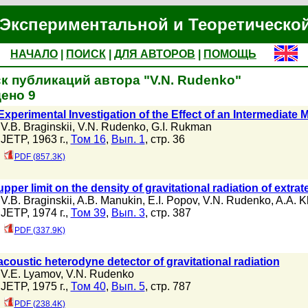
Экспериментальной и Теоретическо
НАЧАЛО
|
ПОИСК
|
ДЛЯ АВТОРОВ
|
ПОМОЩЬ
к публикаций автора "V.N. Rudenko"
ено 9
xperimental Investigation of the Effect of an Intermediate 
V.B. Braginskii
,
V.N. Rudenko
,
G.I. Rukman
JETP, 1963 г.,
Том 16
,
Вып. 1
, стр. 36
PDF (857.3K)
pper limit on the density of gravitational radiation of extrate
V.B. Braginskii
,
A.B. Manukin
,
E.I. Popov
,
V.N. Rudenko
,
A.A. K
JETP, 1974 г.,
Том 39
,
Вып. 3
, стр. 387
PDF (337.9K)
coustic heterodyne detector of gravitational radiation
V.E. Lyamov
,
V.N. Rudenko
JETP, 1975 г.,
Том 40
,
Вып. 5
, стр. 787
PDF (238.4K)