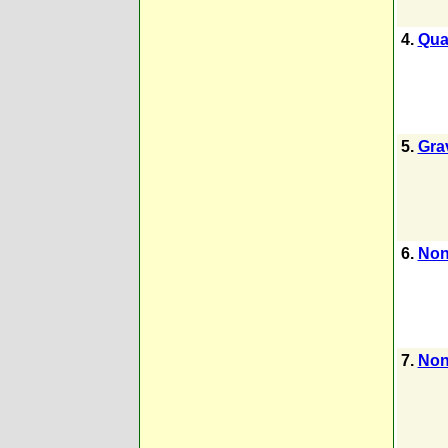
4.
Qua
5.
Gra
6.
Non
7.
Non