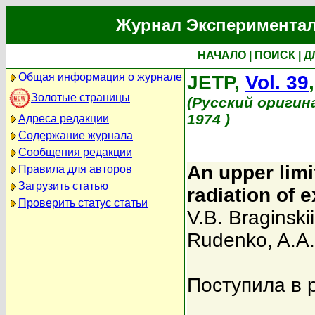
Журнал Экспериментал
НАЧАЛО
|
ПОИСК
|
Д
Общая информация о журнале
JETP,
Vol. 39
Золотые страницы
(Русский оригин
1974 )
Адреса редакции
Содержание журнала
Сообщения редакции
An upper limit
Правила для авторов
Загрузить статью
radiation of e
Проверить статус статьи
V.B. Braginskii
Rudenko
,
A.A
Поступила в 