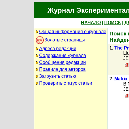
Журнал Экспериментал
НАЧАЛО
|
ПОИСК
|
Д
Общая информация о журнале
Поиск 
Найден
Золотые страницы
1.
The Pr
Адреса редакции
Li
Содержание журнала
JE
Сообщения редакции
Правила для авторов
Загрузить статью
2.
Matrix
Проверить статус статьи
B.
JE