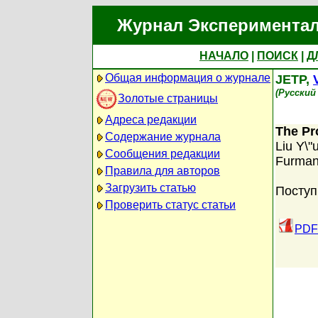
Журнал Экспериментал
НАЧАЛО
|
ПОИСК
|
Д
Общая информация о журнале
JETP,
(Русский
Золотые страницы
Адреса редакции
The Pr
Содержание журнала
Liu Y\"
Сообщения редакции
Furma
Правила для авторов
Загрузить статью
Поступ
Проверить статус статьи
PDF 