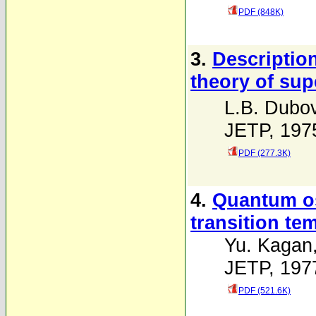
PDF (848K)
3.
Description
theory of sup
L.B. Dubov
JETP, 1975
PDF (277.3K)
4.
Quantum os
transition te
Yu. Kagan
JETP, 1977
PDF (521.6K)