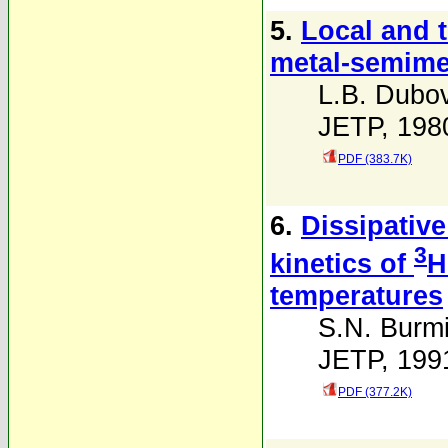
5.
Local and t
metal-semime
L.B. Dubov
JETP, 1980
PDF (383.7K)
6.
Dissipativ
3
kinetics of
H
temperatures
S.N. Burmi
JETP, 1991
PDF (377.2K)