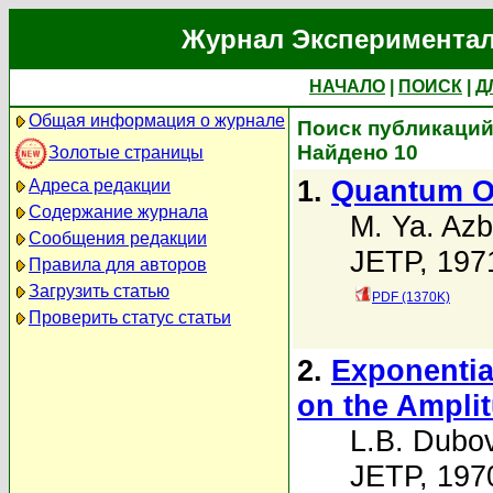
Журнал Экспериментал
НАЧАЛО
|
ПОИСК
|
Д
Общая информация о журнале
Поиск публикаций 
Найдено 10
Золотые страницы
1.
Quantum Os
Адреса редакции
Содержание журнала
M. Ya. Azb
Сообщения редакции
JETP, 1971
Правила для авторов
Загрузить статью
PDF (1370K)
Проверить статус статьи
2.
Exponentia
on the Amplit
L.B. Dubov
JETP, 1970