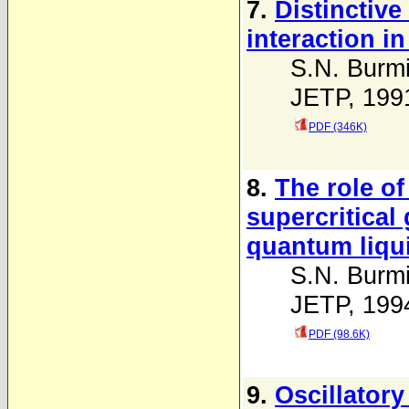
7.
Distinctive
interaction i
S.N. Burmi
JETP, 1991
PDF (346K)
8.
The role of
supercritical
quantum liqui
S.N. Burmi
JETP, 1994
PDF (98.6K)
9.
Oscillatory