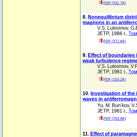
PDF (331.7K)
8.
Nonequilibrium distri
magnons in an antiferr
V.S. Lutovinov
,
G.
JETP, 1986 г.,
Том
PDF (371.6K)
9.
Effect of boundaries
weak turbulence regim
V.S. Lutovinov
,
V.
JETP, 1981 г.,
Том
PDF (103.2K)
10.
Investigation of th
waves in antiferromag
Yu. M. Bun'kov
,
V.
JETP, 1981 г.,
Том
PDF (703.9K)
11.
Effect of paramagnet