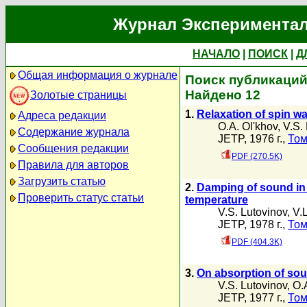
Журнал Экспериментал
НАЧАЛО
|
ПОИСК
|
Д
Общая информация о журнале
Поиск публикаций 
Найдено 12
Золотые страницы
1.
Relaxation of spin w
Адреса редакции
O.A. Ol'khov
,
V.S.
Содержание журнала
JETP, 1976 г.,
Том
Сообщения редакции
PDF (270.5K)
Правила для авторов
Загрузить статью
2.
Damping of sound in 
Проверить статус статьи
temperature
V.S. Lutovinov
,
V.
JETP, 1978 г.,
Том
PDF (404.3K)
3.
On absorption of soun
V.S. Lutovinov
,
O.
JETP, 1977 г.,
Том