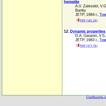
hematite
A.V. Zalesskii
,
V.G
Banky
JETP, 1984 г.,
Том
PDF (181.1K)
12.
Dynamic properties 
D.A. Garanin
,
V.S.
JETP, 1983 г.,
Том
PDF (377.7K)
Сообщить о