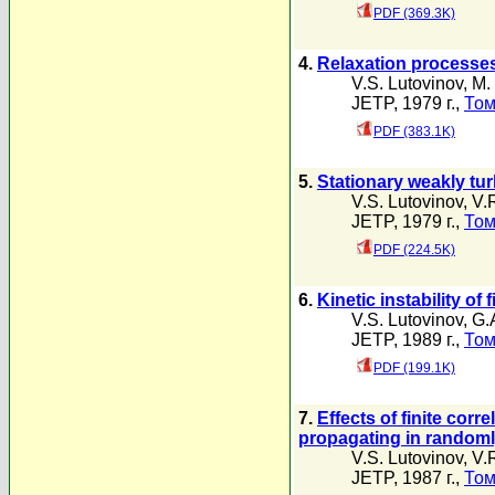
PDF (369.3K)
4.
Relaxation processes
V.S. Lutovinov
,
M.
JETP, 1979 г.,
Том
PDF (383.1K)
5.
Stationary weakly tur
V.S. Lutovinov
,
V.
JETP, 1979 г.,
Том
PDF (224.5K)
6.
Kinetic instability of 
V.S. Lutovinov
,
G.
JETP, 1989 г.,
Том
PDF (199.1K)
7.
Effects of finite corr
propagating in rando
V.S. Lutovinov
,
V.
JETP, 1987 г.,
Том