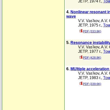
JETP, 1974 г.,
Том
4.
Nonlinear resonant in
wave
V.V. Vas'kov
,
A.V.
JETP, 1975 г.,
Том
PDF (333.8K)
5.
Resonance instabilit
V.V. Vas'kov
,
A.V.
JETP, 1977 г.,
Том
PDF (428.8K)
6.
MUltiple acceleration
V.V. Vas'kov
,
A.V.
JETP, 1983 г.,
Том
PDF (339.6K)