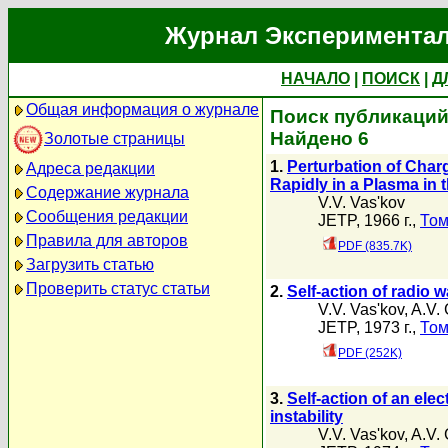
Журнал Экспериментал
НАЧАЛО
|
ПОИСК
|
Д
Общая информация о журнале
Поиск публикаций 
Найдено 6
Золотые страницы
1.
Perturbation of Char
Адреса редакции
Rapidly in a Plasma in 
Содержание журнала
V.V. Vas'kov
Сообщения редакции
JETP, 1966 г.,
Том
Правила для авторов
PDF (835.7K)
Загрузить статью
Проверить статус статьи
2.
Self-action of radio 
V.V. Vas'kov
,
A.V.
JETP, 1973 г.,
Том
PDF (252K)
3.
Self-action of an ele
instability
V.V. Vas'kov
,
A.V.