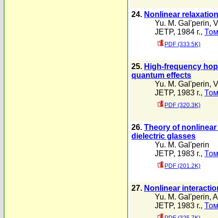
24.
Nonlinear relaxatio
Yu. M. Gal'perin
,
V
JETP, 1984 г.,
Том
PDF (333.5K)
25.
High-frequency hopp
quantum effects
Yu. M. Gal'perin
,
V
JETP, 1983 г.,
Том
PDF (320.3K)
26.
Theory of nonlinear
dielectric glasses
Yu. M. Gal'perin
JETP, 1983 г.,
Том
PDF (201.2K)
27.
Nonlinear interacti
Yu. M. Gal'perin
,
A
JETP, 1983 г.,
Том