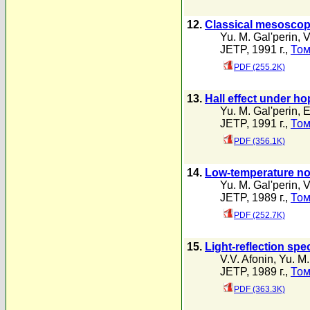
12.
Classical mesoscop
Yu. M. Gal'perin
,
V
JETP, 1991 г.,
Том
PDF (255.2K)
13.
Hall effect under h
Yu. M. Gal'perin
,
E
JETP, 1991 г.,
Том
PDF (356.1K)
14.
Low-temperature noi
Yu. M. Gal'perin
,
V
JETP, 1989 г.,
Том
PDF (252.7K)
15.
Light-reflection spe
V.V. Afonin
,
Yu. M.
JETP, 1989 г.,
Том
PDF (363.3K)