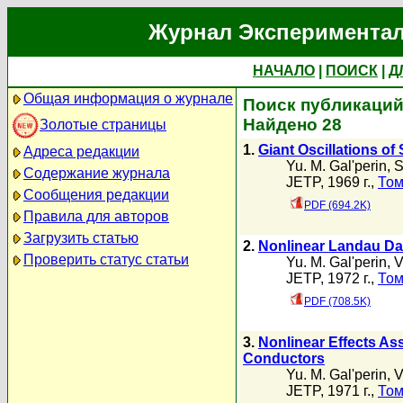
Журнал Экспериментал
НАЧАЛО
|
ПОИСК
|
Д
Общая информация о журнале
Поиск публикаций 
Найдено 28
Золотые страницы
1.
Giant Oscillations of
Адреса редакции
Yu. M. Gal'perin
,
S
Содержание журнала
JETP, 1969 г.,
Том
Сообщения редакции
PDF (694.2K)
Правила для авторов
Загрузить статью
2.
Nonlinear Landau D
Проверить статус статьи
Yu. M. Gal'perin
,
V
JETP, 1972 г.,
Том
PDF (708.5K)
3.
Nonlinear Effects As
Conductors
Yu. M. Gal'perin
,
V
JETP, 1971 г.,
Том