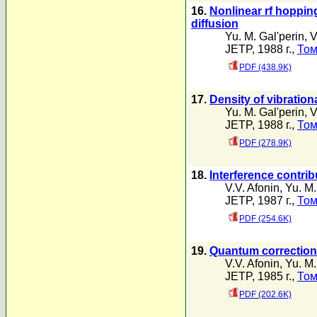
16.
Nonlinear rf hoppin
diffusion
Yu. M. Gal'perin
,
V
JETP, 1988 г.,
Том
PDF (438.9K)
17.
Density of vibration
Yu. M. Gal'perin
,
V
JETP, 1988 г.,
Том
PDF (278.9K)
18.
Interference contrib
V.V. Afonin
,
Yu. M.
JETP, 1987 г.,
Том
PDF (254.6K)
19.
Quantum corrections
V.V. Afonin
,
Yu. M.
JETP, 1985 г.,
Том
PDF (202.6K)