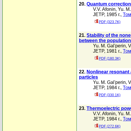
20.
Quantum corrections
V.V. Afonin
,
Yu. M.
JETP, 1985 г.,
Том
PDF (323.7K)
21.
Stability of the non
between the populations
Yu. M. Gal'perin
,
V
JETP, 1981 г.,
Том
PDF (180.3K)
22.
Nonlinear resonant 
particles
Yu. M. Gal'perin
,
V
JETP, 1984 г.,
Том
PDF (330.1K)
23.
Thermoelectric powe
V.V. Afonin
,
Yu. M.
JETP, 1984 г.,
Том
PDF (272.6K)