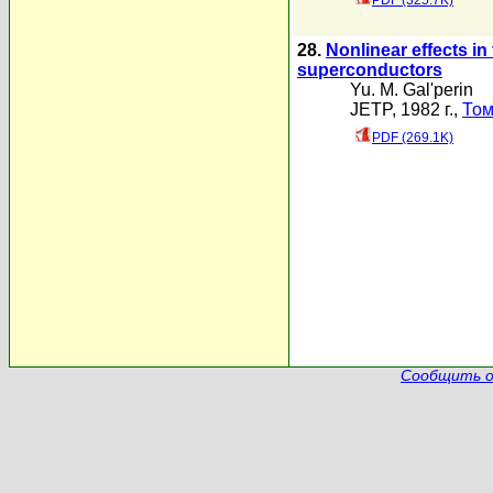
PDF (325.7K)
28.
Nonlinear effects i
superconductors
Yu. M. Gal'perin
JETP, 1982 г.,
Том
PDF (269.1K)
Сообщить о