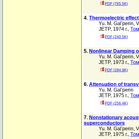
PDF (765.5K)
4.
Thermoelectric effec
Yu. M. Gal'perin
,
V
JETP, 1974 г.,
Том
PDF (240.5K)
5.
Nonlinear Damping of
Yu. M. Gal'perin
,
V
JETP, 1973 г.,
Том
PDF (284.9K)
6.
Attenuation of trans
Yu. M. Gal'perin
JETP, 1975 г.,
Том
PDF (256.4K)
7.
Nonstationary acousto
superconductors
Yu. M. Gal'perin
,
V
JETP, 1975 г.,
Том