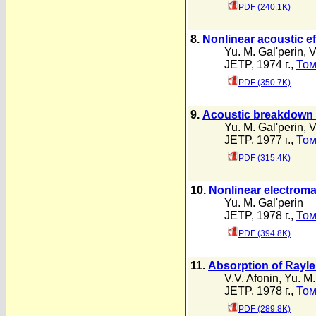
PDF (240.1K)
8.
Nonlinear acoustic e
Yu. M. Gal'perin
,
V
JETP, 1974 г.,
Том
PDF (350.7K)
9.
Acoustic breakdown 
Yu. M. Gal'perin
,
V
JETP, 1977 г.,
Том
PDF (315.4K)
10.
Nonlinear electroma
Yu. M. Gal'perin
JETP, 1978 г.,
Том
PDF (394.8K)
11.
Absorption of Rayl
V.V. Afonin
,
Yu. M.
JETP, 1978 г.,
Том
PDF (289.8K)