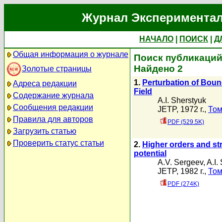
Журнал Экспериментал
НАЧАЛО
|
ПОИСК
|
Д
Общая информация о журнале
Поиск публикаций 
Найдено 2
Золотые страницы
1.
Perturbation of Bound
Адреса редакции
Field
Содержание журнала
A.I. Sherstyuk
Сообщения редакции
JETP, 1972 г.,
Том
Правила для авторов
PDF (529.5K)
Загрузить статью
Проверить статус статьи
2.
Higher orders and st
potential
A.V. Sergeev
,
A.I.
JETP, 1982 г.,
Том
PDF (274K)