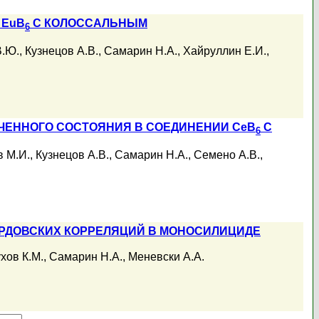
 EuB
С КОЛОССАЛЬНЫМ
6
В.Ю.
,
Кузнецов А.В.
,
Самарин Н.А.
,
Хайруллин Е.И.
,
ЧЕННОГО СОСТОЯНИЯ В СОЕДИНЕНИИ CeB
С
6
в М.И.
,
Кузнецов А.В.
,
Самарин Н.А.
,
Семено А.В.
,
РДОВСКИХ КОРРЕЛЯЦИЙ В МОНОСИЛИЦИДЕ
хов К.М.
,
Самарин Н.А.
,
Меневски А.А.