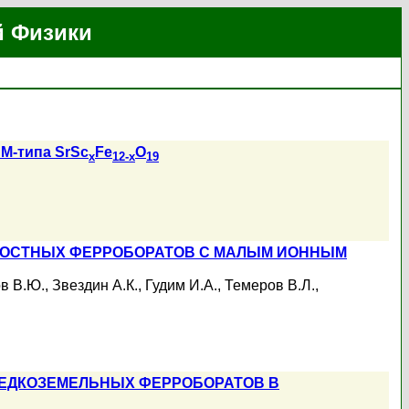
й Физики
M-типа SrSc
Fe
O
x
12-x
19
КОСТНЫХ ФЕРРОБОРАТОВ С МАЛЫМ ИОННЫМ
в В.Ю.
,
Звездин А.К.
,
Гудим И.А.
,
Темеров В.Л.
,
РЕДКОЗЕМЕЛЬНЫХ ФЕРРОБОРАТОВ В