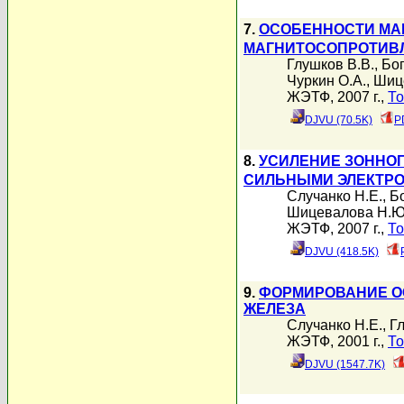
7.
ОСОБЕННОСТИ МА
МАГНИТОСОПРОТИВ
Глушков В.В.
,
Бог
Чуркин О.А.
,
Шиц
ЖЭТФ, 2007 г.,
То
DJVU (70.5K)
P
8.
УСИЛЕНИЕ ЗОННО
СИЛЬНЫМИ ЭЛЕКТР
Случанко Н.Е.
,
Бо
Шицевалова Н.Ю
ЖЭТФ, 2007 г.,
То
DJVU (418.5K)
9.
ФОРМИРОВАНИЕ О
ЖЕЛЕЗА
Случанко Н.Е.
,
Г
ЖЭТФ, 2001 г.,
То
DJVU (1547.7K)