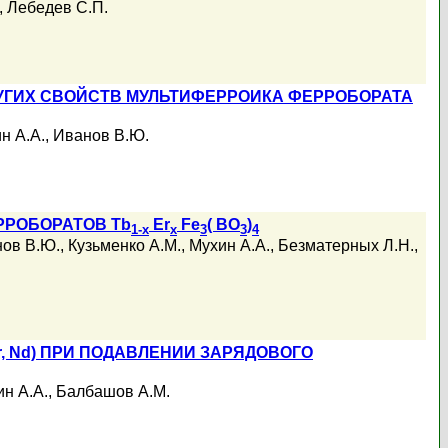
,
Лебедев С.П.
УГИХ СВОЙСТВ МУЛЬТИФЕРРОИКА ФЕРРОБОРАТА
н А.А.
,
Иванов В.Ю.
РРОБОРАТОВ Tb
Er
Fe
( BO
)
1-x
x
3
3
4
ов В.Ю.
,
Кузьменко А.М.
,
Мухин А.А.
,
Безматерных Л.Н.
,
Pr, Nd) ПРИ ПОДАВЛЕНИИ ЗАРЯДОВОГО
н А.А.
,
Балбашов А.М.