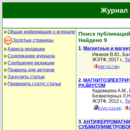
Журнал 
Общая информация о журнале
Поиск публикаций
Найдено 9
Золотые страницы
1.
Магнитные и магни
Адреса редакции
Иванов В.Ю.
,
Ба
Содержание журнала
ЖЭТФ, 2017 г.,
То
Сообщения редакции
PDF (317.8K)
Правила для авторов
Загрузить статью
2.
МАГНИТОЭЛЕКТРИ
Проверить статус статьи
РАДИУСОМ
Кадомцева А.М.
,
Безматерных Л.Н
ЖЭТФ, 2012 г.,
То
DJVU (124.6K)
3.
АНТИФЕРРОМАГНИ
СУБМИЛЛИМЕТРОВОМ