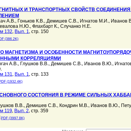
ГНИТНЫХ И ТРАНСПОРТНЫХ СВОЙСТВ СОЕДИНЕНИЯ
ЛЕНИЕМ
ач А.В.
,
Гоньков К.В.
,
Демишев С.В.
,
Игнатов М.И.
,
Иванов 
евалова Н.Ю.
,
Флахбарт К.
,
Случанко Н.Е.
м 132
,
Вып. 1
, стр. 150
DF (386.2K)
ГО МАГНЕТИЗМА И ОСОБЕННОСТИ МАГНИТОУПОРЯДО
ОННЫМИ КОРРЕЛЯЦИЯМИ
гач А.В.
,
Глушков В.В.
,
Демишев С.В.
,
Иванов В.Ю.
,
Игнато
.
м 131
,
Вып. 1
, стр. 133
PDF (1932.4K)
СНОВНОГО СОСТОЯНИЯ В РЕЖИМЕ СИЛЬНЫХ ХАББА
лушков В.В.
,
Демишев С.В.
,
Кондрин М.В.
,
Иванов В.Ю.
,
Пету
м 119
,
Вып. 2
, стр. 359
PDF (3997.8K)