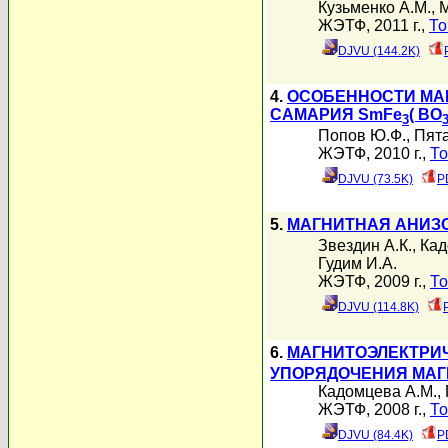
Кузьменко А.М.
,
М
ЖЭТФ, 2011 г.,
То
DJVU (144.2K)
4.
ОСОБЕННОСТИ МА
САМАРИЯ SmFe
( BO
3
Попов Ю.Ф.
,
Пята
ЖЭТФ, 2010 г.,
То
DJVU (73.5K)
P
5.
МАГНИТНАЯ АНИЗО
Звездин А.К.
,
Кад
Гудим И.А.
ЖЭТФ, 2009 г.,
То
DJVU (114.8K)
6.
МАГНИТОЭЛЕКТРИЧ
УПОРЯДОЧЕНИЯ МА
Кадомцева А.М.
,
ЖЭТФ, 2008 г.,
То
DJVU (84.4K)
P