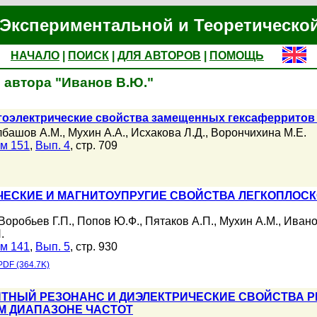
Экспериментальной и Теоретическо
НАЧАЛО
|
ПОИСК
|
ДЛЯ АВТОРОВ
|
ПОМОЩЬ
 автора "Иванов В.Ю."
тоэлектрические свойcтва замещенных гексаферритов 
лбашов А.М.
,
Мухин А.А.
,
Исхакова Л.Д.
,
Ворончихина М.Е.
м 151
,
Вып. 4
, стр. 709
ЧЕСКИЕ И МАГНИТОУПРУГИЕ СВОЙСТВА ЛЕГКОПЛОС
Воробьев Г.П.
,
Попов Ю.Ф.
,
Пятаков А.П.
,
Мухин А.М.
,
Ивано
.
м 141
,
Вып. 5
, стр. 930
PDF (364.7K)
ТНЫЙ РЕЗОНАНС И ДИЭЛЕКТРИЧЕСКИЕ СВОЙСТВА 
 ДИАПАЗОНЕ ЧАСТОТ