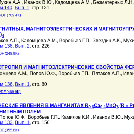
ухин А.А.
,
Иванов В.Ю.
,
Кадомцева А.М.
,
Безматерных Л.Н.
м 140
,
Вып. 1
, стр. 131
PDF (709.4K)
ГНИТНЫХ, МАГНИТОЭЛЕКТРИЧЕСКИХ И МАГНИТОУПР
)
3
4
ков А.П.
,
Кадомцева А.М.
,
Воробьев Г.П.
,
Звездин А.К.
,
Мухи
м 138
,
Вып. 2
, стр. 226
DF (248.9K)
ТРОПИЯ И МАГНИТОЭЛЕКТРИЧЕСКИЕ СВОЙСТВА ФЕ
омцева А.М.
,
Попов Ю.Ф.
,
Воробьев Г.П.
,
Пятаков А.П.
,
Иван
м 136
,
Вып. 1
, стр. 80
PDF (469.9K)
ЕСКИЕ ЯВЛЕНИЯ В МАНГАНИТАХ R
Ca
MnO
(R = 
0.6
0.4
3
ГНИТНЫМ ПОЛЕМ
Попов Ю.Ф.
,
Воробьев Г.П.
,
Камилов К.И.
,
Иванов В.Ю.
,
Мухи
м 133
,
Вып. 1
, стр. 156
DF (355.8K)