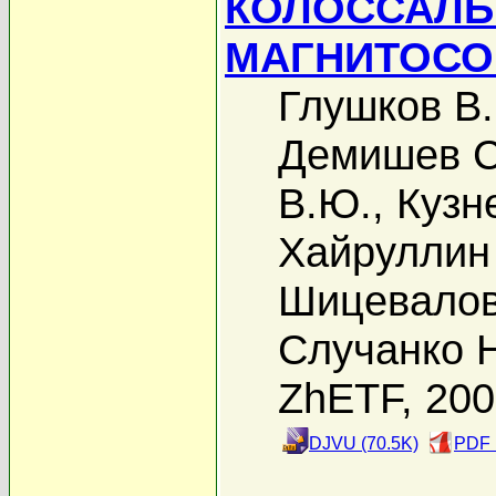
КОЛОССАЛ
МАГНИТОСО
Глушков В.
Демишев С
В.Ю.
,
Кузн
Хайруллин
Шицевалов
Случанко Н
ZhETF, 20
DJVU (70.5K)
PDF 