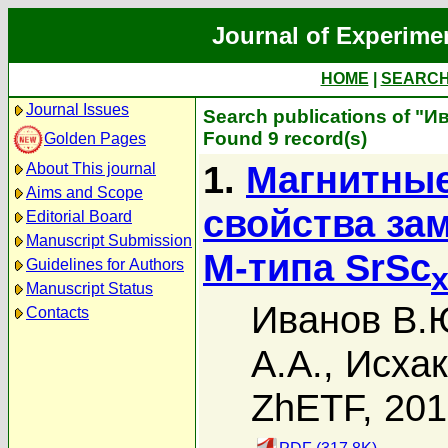
Journal of Experime
HOME
|
SEARC
Journal Issues
Search publications of "И
Found 9 record(s)
Golden Pages
1.
Магнитные
About This journal
Aims and Scope
свойcтва за
Editorial Board
Manuscript Submission
M-типа SrSc
Guidelines for Authors
Manuscript Status
Иванов В.
Contacts
А.А.
,
Исхак
ZhETF, 20