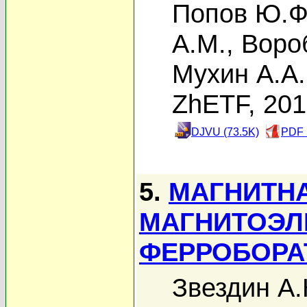
Попов Ю.Ф
А.М.
,
Вороб
Мухин А.А.
ZhETF, 20
DJVU (73.5K)
PDF 
5.
МАГНИТНА
МАГНИТОЭЛ
ФЕРРОБОРА
Звездин А.