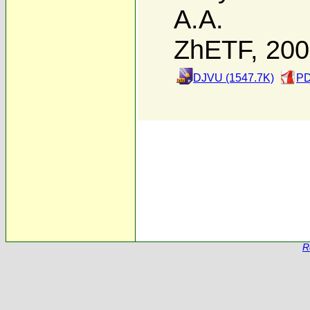
А.А.
ZhETF, 20
DJVU (1547.7K)
PD
R