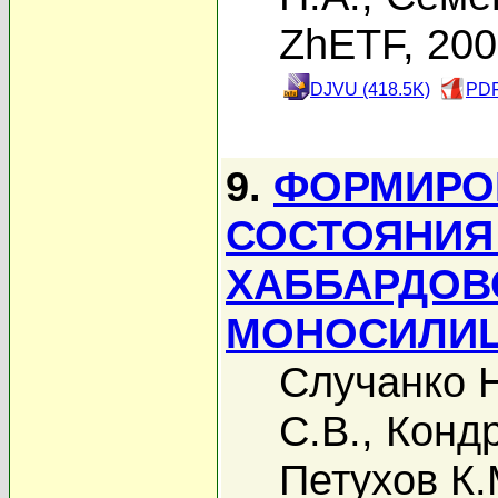
ZhETF, 20
DJVU (418.5K)
PDF
9.
ФОРМИРО
СОСТОЯНИЯ
ХАББАРДОВ
МОНОСИЛИЦ
Случанко Н
С.В.
,
Кондр
Петухов К.