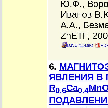
Ю.Ф.
,
Воро
Иванов В.
А.А.
,
Безма
ZhETF, 20
DJVU (114.8K)
PDF
6.
МАГНИТО
ЯВЛЕНИЯ В
R
Ca
Mn
0.6
0.4
ПОДАВЛЕНИ