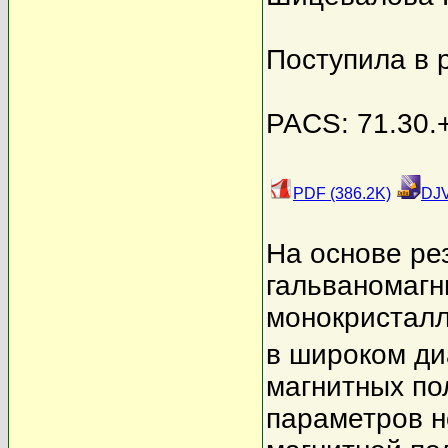
Поступила в 
PACS: 71.30.+
PDF (386.2K)
DJV
На основе ре
гальваномагн
монокристалл
в широком ди
магнитных по
параметров н