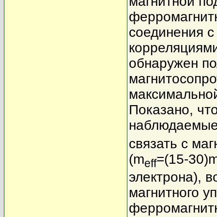
магнитной по
ферромагнитн
соединения с
корреляциями
обнаружен по
магнитосопро
максимально
Показано, чт
наблюдаемые 
связать с ма
(m
=(15-30)
eff
электрона), 
магнитного у
ферромагнит