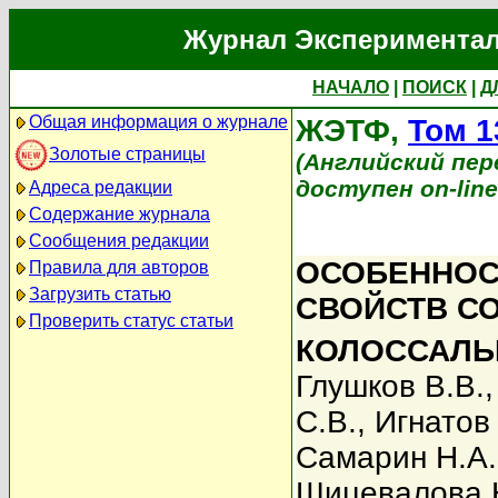
Журнал Экспериментал
НАЧАЛО
|
ПОИСК
|
Д
Общая информация о журнале
ЖЭТФ,
Том 1
Золотые страницы
(Английский перев
доступен on-lin
Адреса редакции
Содержание журнала
Сообщения редакции
ОСОБЕННОС
Правила для авторов
Загрузить статью
СВОЙСТВ С
Проверить статус статьи
КОЛОССАЛЬ
Глушков В.В.
С.В.
,
Игнатов
Самарин Н.А.
Шицевалова 