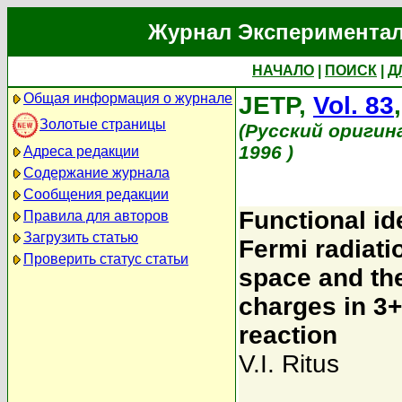
Журнал Экспериментал
НАЧАЛО
|
ПОИСК
|
Д
Общая информация о журнале
JETP,
Vol. 83
Золотые страницы
(Русский оригин
1996 )
Адреса редакции
Содержание журнала
Сообщения редакции
Functional id
Правила для авторов
Загрузить статью
Fermi radiati
Проверить статус статьи
space and the
charges in 3+1
reaction
V.I. Ritus