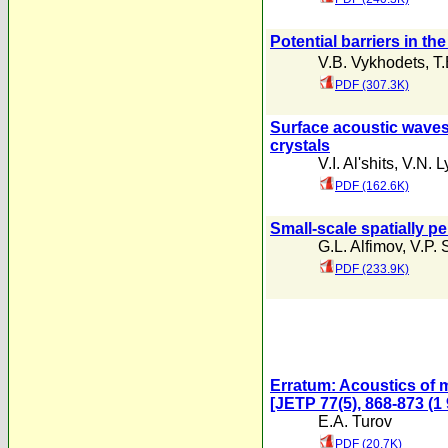
Potential barriers in t
V.B. Vykhodets
,
T
PDF (307.3K)
Surface acoustic waves
crystals
V.I. Al'shits
,
V.N. 
PDF (162.6K)
Small-scale spatially p
G.L. Alfimov
,
V.P. S
PDF (233.9K)
Erratum: Acoustics of 
[JETP 77(5), 868-873 (1 
E.A. Turov
PDF (20.7K)