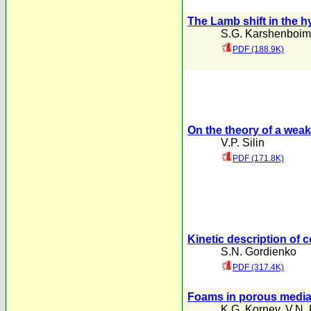
The Lamb shift in the 
S.G. Karshenboim
PDF (188.9K)
On the theory of a weakl
V.P. Silin
PDF (171.8K)
Kinetic description of
S.N. Gordienko
PDF (317.4K)
Foams in porous media
K.G. Kornev
,
V.N.