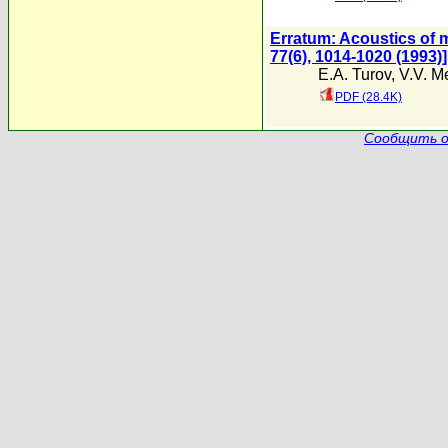
Erratum: Acoustics of m
77(6), 1014-1020 (1993)]
E.A. Turov
,
V.V. M
PDF (28.4K)
Сообщить о