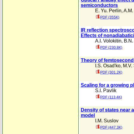
semiconductors
E. Yu. Perlin
,
A.M.
PDF (355K)
IR reflection spectrosc
Effects of nonadiabatic
A.I. Volokitin
,
B.N.
PDF (230.8K)
Theory of femtosecond 
I.S. Osad'ko
,
M.V.
PDF (301.2K)
Scaling for a growing p
S.I. Pavlik
PDF (113.4K)
Density of states near 
model
I.M. Suslov
PDF (447.3K)