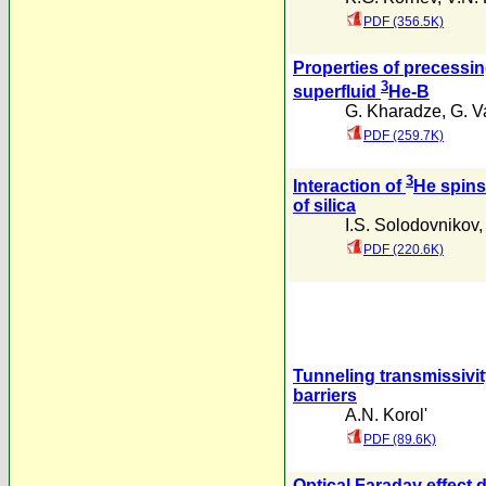
PDF (356.5K)
Properties of precessin
3
superfluid
He-B
G. Kharadze
,
G. 
PDF (259.7K)
3
Interaction of
He spins
of silica
I.S. Solodovnikov
PDF (220.6K)
Tunneling transmissivity
barriers
A.N. Korol'
PDF (89.6K)
Optical Faraday effect d