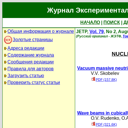
Журнал Экспериментал
НАЧАЛО
|
ПОИСК
|
Д
Общая информация о журнале
JETP,
Vol. 79
, No 2, Aug
(Русский оригинал - ЖЭТФ,
То
Золотые страницы
Адреса редакции
NUCLE
Содержание журнала
Сообщения редакции
Vacuum massive neutrin
Правила для авторов
V.V. Skobelev
Загрузить статью
PDF (157.8K)
Проверить статус статьи
Wave beams in cubicall
O.V. Rudenko
,
O.
PDF (321.6K)