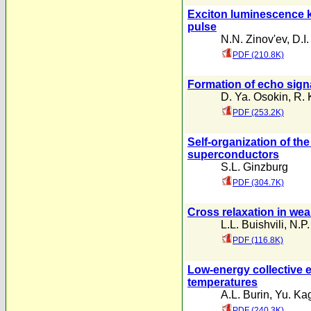
Exciton luminescence ki
pulse
N.N. Zinov'ev
,
D.I
PDF (210.8K)
Formation of echo sign
D. Ya. Osokin
,
R. 
PDF (253.2K)
Self-organization of the
superconductors
S.L. Ginzburg
PDF (304.7K)
Cross relaxation in wea
L.L. Buishvili
,
N.P.
PDF (116.8K)
Low-energy collective e
temperatures
A.L. Burin
,
Yu. Ka
PDF (240.3K)