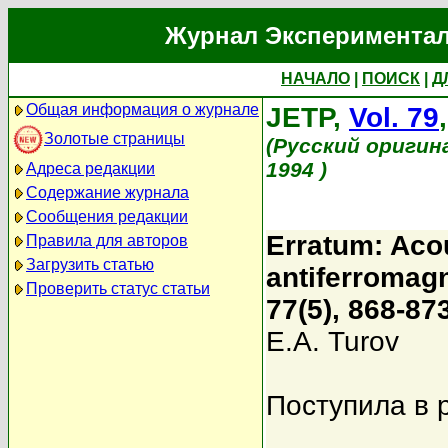
Журнал Экспериментал
НАЧАЛО
|
ПОИСК
|
Д
Общая информация о журнале
JETP,
Vol. 79
Золотые страницы
(Русский оригин
1994 )
Адреса редакции
Содержание журнала
Сообщения редакции
Erratum: Acou
Правила для авторов
Загрузить статью
antiferromag
Проверить статус статьи
77(5), 868-873
E.A. Turov
Поступила в 