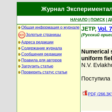
Журнал Экспериментал
НАЧАЛО
|
ПОИСК
|
Д
Общая информация о журнале
JETP,
Vol. 
(Русский ориг
Золотые страницы
Адреса редакции
Содержание журнала
Numerical s
Сообщения редакции
uniform fie
Правила для авторов
N.V. Evlakh
Загрузить статью
Проверить статус статьи
Поступила 
PDF (266.3K