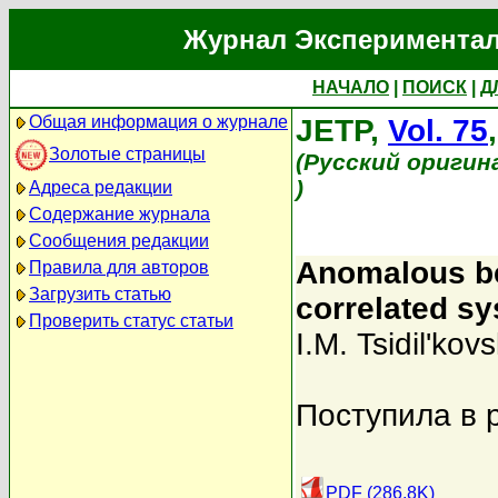
Журнал Экспериментал
НАЧАЛО
|
ПОИСК
|
Д
Общая информация о журнале
JETP,
Vol. 75
Золотые страницы
(Русский оригин
)
Адреса редакции
Содержание журнала
Сообщения редакции
Anomalous beh
Правила для авторов
Загрузить статью
correlated s
Проверить статус статьи
I.M. Tsidil'kovs
Поступила в 
PDF (286.8K)