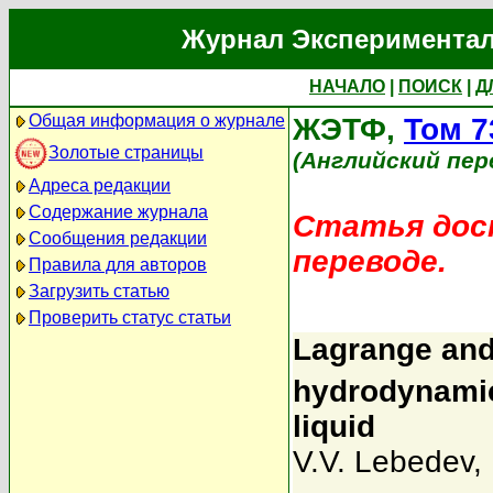
Журнал Экспериментал
НАЧАЛО
|
ПОИСК
|
Д
Общая информация о журнале
ЖЭТФ,
Том 7
Золотые страницы
(Английский пер
Адреса редакции
Содержание журнала
Статья дост
Сообщения редакции
переводе.
Правила для авторов
Загрузить статью
Проверить статус статьи
Lagrange and
hydrodynamics
liquid
V.V. Lebedev
,