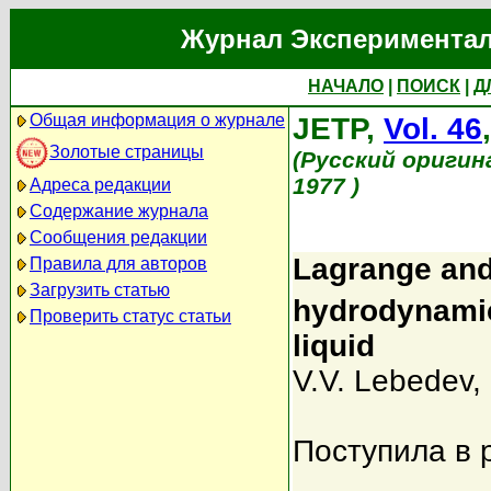
Журнал Экспериментал
НАЧАЛО
|
ПОИСК
|
Д
Общая информация о журнале
JETP,
Vol. 46
Золотые страницы
(Русский оригин
1977 )
Адреса редакции
Содержание журнала
Сообщения редакции
Lagrange and
Правила для авторов
Загрузить статью
hydrodynamic
Проверить статус статьи
liquid
V.V. Lebedev
,
Поступила в 