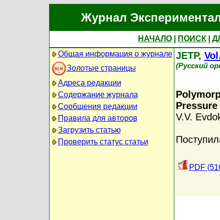
Журнал Экспериментал
НАЧАЛО
|
ПОИСК
|
Д
Общая информация о журнале
JETP,
Vol
(Русский о
Золотые страницы
Адреса редакции
Polymorp
Содержание журнала
Pressure
Сообщения редакции
V.V. Evdo
Правила для авторов
Загрузить статью
Поступил
Проверить статус статьи
PDF (51