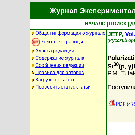
Журнал Экспериментал
НАЧАЛО
|
ПОИСК
|
Д
Общая информация о журнале
JETP,
Vol
(Русский ор
Золотые страницы
Адреса редакции
Polariza
Содержание журнала
30
Сообщения редакции
Si
(p, γ)
P.M. Tutak
Правила для авторов
Загрузить статью
Поступил
Проверить статус статьи
PDF (47