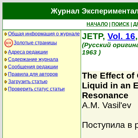
Журнал Экспериментал
НАЧАЛО
|
ПОИСК
|
Д
Общая информация о журнале
JETP,
Vol. 16
Золотые страницы
(Русский оригин
1963 )
Адреса редакции
Содержание журнала
Сообщения редакции
The Effect of
Правила для авторов
Загрузить статью
Liquid in an 
Проверить статус статьи
Resonance
A.M. Vasil'ev
Поступила в 