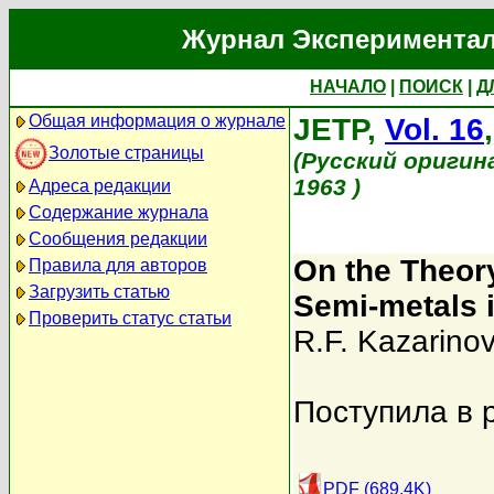
Журнал Экспериментал
НАЧАЛО
|
ПОИСК
|
Д
Общая информация о журнале
JETP,
Vol. 16
Золотые страницы
(Русский оригин
1963 )
Адреса редакции
Содержание журнала
Сообщения редакции
On the Theory
Правила для авторов
Загрузить статью
Semi-metals i
Проверить статус статьи
R.F. Kazarinov
Поступила в 
PDF (689.4K)