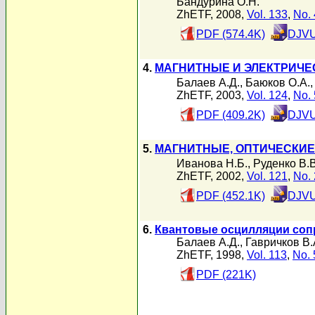
Бандурина О.Н.
ZhETF, 2008,
Vol. 133
,
No. 
PDF (574.4K)
DJVU
4.
МАГНИТНЫЕ И ЭЛЕКТРИЧЕ
Балаев А.Д.
,
Баюков О.А.
ZhETF, 2003,
Vol. 124
,
No. 
PDF (409.2K)
DJVU
5.
МАГНИТНЫЕ, ОПТИЧЕСКИЕ
Иванова Н.Б.
,
Руденко В.В
ZhETF, 2002,
Vol. 121
,
No. 
PDF (452.1K)
DJVU
6.
Квантовые осцилляции соп
Балаев А.Д.
,
Гавричков В.
ZhETF, 1998,
Vol. 113
,
No. 
PDF (221K)