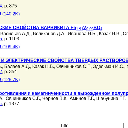
4
, p. 875
 (140.2K)
СКИЕ СВОЙСТВА ВАРВИКИТА Fe
V
BO
1.91
0.09
4
,
Васильев А.Д.
,
Великанов Д.А.
,
Иванова Н.Б.
,
Казак Н.В.
,
Ов
5
, p. 1103
 (109.4K)
 И ЭЛЕКТРИЧЕСКИЕ СВОЙСТВА ТВЕРДЫХ РАСТВОРОВ
.
,
Балаев А.Д.
,
Казак Н.В.
,
Овчинников С.Г.
,
Эдельман И.С.
,
2
, p. 354
 (128.7K)
ротивления и намагниченности в вырожденном полупр
А.
,
Овчинников С.Г.
,
Чернов В.К.
,
Аминов Т.Г.
,
Шабунина Г.Г.
5
, p. 1877
Title