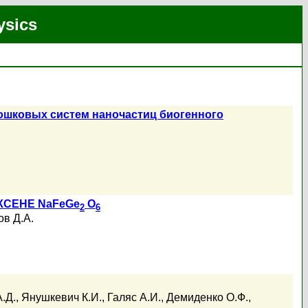
ysics
ошковых систем наночастиц биогенного
СЕНЕ NaFeGe
O
2
6
в Д.А.
.Д.
,
Янушкевич К.И.
,
Галяс А.И.
,
Демиденко О.Ф.
,