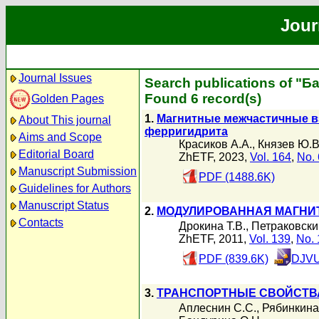
Jour
Journal Issues
Search publications of "Б
Found 6 record(s)
Golden Pages
1.
Магнитные межчастичные в
About This journal
ферригидрита
Aims and Scope
Красиков А.А.
,
Князев Ю.В
Editorial Board
ZhETF, 2023,
Vol. 164
,
No. 
Manuscript Submission
PDF (1488.6K)
Guidelines for Authors
Manuscript Status
2.
МOДУЛИРОВАННАЯ МАГНИТ
Contacts
Дрокина Т.В.
,
Петраковский
ZhETF, 2011,
Vol. 139
,
No. 
PDF (839.6K)
DJVU
3.
ТРАНСПОРТНЫЕ СВОЙСТВА
Аплеснин С.С.
,
Рябинкина