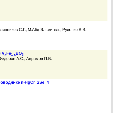
чинников С.Г.
,
М.Абд-Эльмигель
,
Руденко В.В.
 V
Fe
BO
x
1-x
3
Федоров А.С.
,
Аврамов П.В.
оводнике n-HgCr_2Se_4