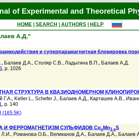
nal of Experimental and Theoretical Ph
HOME
|
SEARCH
|
AUTHORS
|
HELP
алаев А.Д."
заимодействия и суперпарамагнитная блокировка пор
.
,
Балаев Д.А.
,
Столяр С.В.
,
Ладыгина В.П.
,
Балаев А.Д.
6
, p. 1026
НАЯ СТРУКТУРА В КВАЗИОДНОМЕРНОМ КЛИНОПИРОК
 Г.А.
,
Keller L.
,
Schefer J.
,
Балаев А.Д.
,
Карташев А.В.
,
Ивано
1
, p. 140
 (165.5K)
 И ФЕРРОМАГНЕТИЗМ СУЛЬФИДОВ Co
Mn
S
x
1-x
 Л.И.
,
Романова О.Б.
,
Великанов Д.А.
,
Балаев Д.А.
,
Балаев А