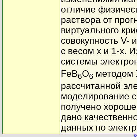
отличие физическ
раствора от про
виртуального кр
совокупность V- 
с весом x и 1-x.
системы электро
FeB
O
методом 
6
6
рассчитанной эл
моделирование с
получено хорошее
дано качественн
данных по элект
R