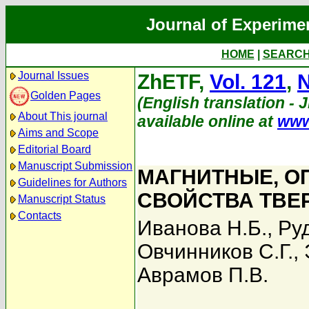
Journal of Experime
HOME
|
SEARC
Journal Issues
ZhETF,
Vol. 121
,
N
Golden Pages
(English translation - 
About This journal
available online at
www
Aims and Scope
Editorial Board
Manuscript Submission
МАГНИТНЫЕ, О
Guidelines for Authors
СВОЙСТВА ТВЕ
Manuscript Status
Contacts
Иванова Н.Б.
,
Руд
Овчинников С.Г.
,
Аврамов П.В.