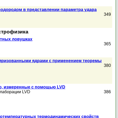
водородом в представлении параметра удара
349
астрофизика
итных ловушках
365
оляризованными ядрами с применением теоремы
380
со, измеренные с помощью LVD
ллаборации LVD
386
окотемпературных термодинамических свойств