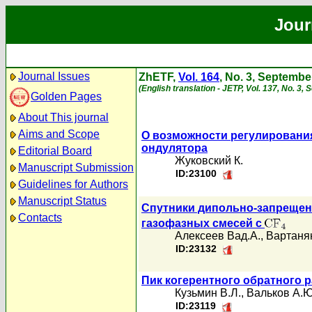
Jour
Journal Issues
ZhETF,
Vol. 164
, No. 3, Septembe
(English translation - JETP, Vol. 137, No. 3,
Golden Pages
About This journal
Aims and Scope
О возможности регулирования
ондулятора
Editorial Board
Жуковский К.
Manuscript Submission
ID:23100
Guidelines for Authors
Manuscript Status
Спутники дипольно-запрещен
Contacts
газофазных смесей с
Алексеев Вад.А.
,
Вартанян
ID:23132
Пик когерентного обратного 
Кузьмин В.Л.
,
Вальков А.Ю
ID:23119