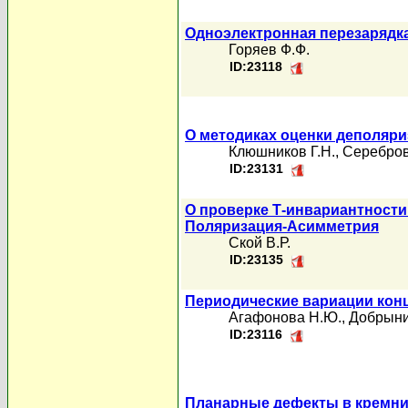
Одноэлектронная перезарядк
Горяев Ф.Ф.
ID:23118
О методиках оценки деполяр
Клюшников Г.Н.
,
Серебров
ID:23131
О проверке Т-инвариантност
Поляризация-Асимметрия
Ской В.Р.
ID:23135
Периодические вариации кон
Агафонова Н.Ю.
,
Добрыни
ID:23116
Планарные дефекты в кремни