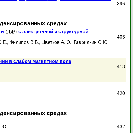
396
нденсированных средах
и
с электронной и структурной
406
.Е.
,
Филипов В.Б.
,
Цветков А.Ю.
,
Гаврилкин С.Ю.
нии в слабом магнитном поле
413
420
нденсированных средах
.Ю.
432