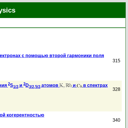
ysics
лектронах с помощью второй гармоники поля
315
2
2
ния
S
и
D
атомов
и
в спектрах
1/2
3/2,5/2
328
ной когерентностью
340