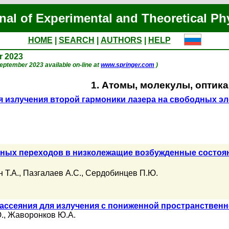
nal of Experimental and Theoretical Ph
HOME
|
SEARCH
|
AUTHORS
|
HELP
r 2023
 September 2023 available on-line at
www.springer.com
)
1. Атомы, молекулы, оптика
 излучения второй гармоники лазера на свободных э
ных переходов в низколежащие возбужденные состоя
 Т.А.
,
Пазгалаев А.С.
,
Сердобинцев П.Ю.
рассеяния для излучения с пониженной пространствен
.
,
Жаворонков Ю.А.