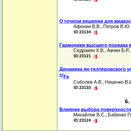
О точном решении для жидкос
Афонин В.В.
,
Петров В.Ю.
ID:23134
Гармоники высшего порядка 
Седpакян Х.В.
,
Авчян Б.Р.
ID:23121
Динамика ян-теллеровского у
57
Fe
Соболев А.В.
,
Ниценко В.
ID:23133
6.
Влияние выбора поверхностн
Михайлов В.С.
,
Бабенко П
ID:23124