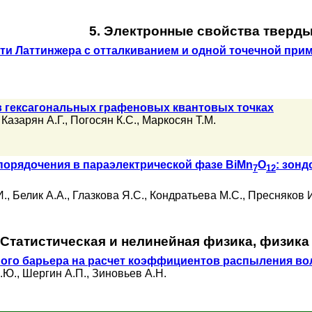
5. Электронные свойства тверды
ти Латтинжера с отталкиванием и одной точечной при
в гексагональных графеновых квантовых точках
,
Казаpян А.Г.
,
Погосян К.С.
,
Маpкосян Т.М.
порядочения в параэлектрической фазе BiMn
O
: зон
7
12
И.
,
Белик А.А.
,
Глазкова Я.С.
,
Кондратьева М.С.
,
Пресняков И
 Статистическая и нелинейная физика, физика
ого барьера на расчет коэффициентов распыления в
.Ю.
,
Шергин А.П.
,
Зиновьев А.Н.