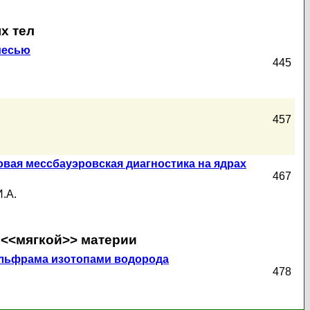
х тел
месью
445
457
довая мессбауэровская диагностика на ядрах
467
.А.
 <<мягкой>> материи
ольфрама изотопами водорода
478