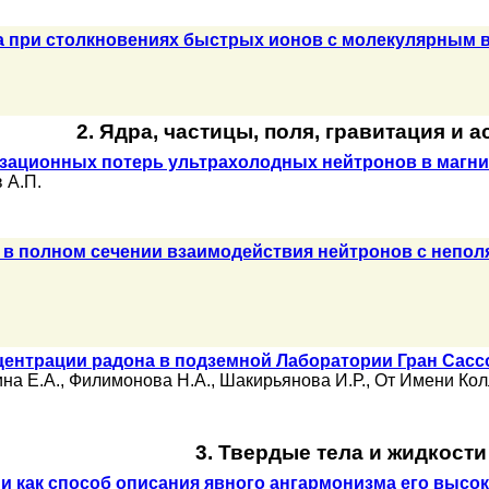
а при столкновениях быстрых ионов с молекулярным 
2. Ядра, частицы, поля, гравитация и 
изационных потерь ультрахолодных нейтронов в магн
 А.П.
и в полном сечении взаимодействия нейтронов с неп
центрации радона в подземной Лаборатории Гран Сас
на Е.А.
,
Филимонова Н.А.
,
Шакирьянова И.Р.
,
От Имени Ко
3. Твердые тела и жидкости
и как способ описания явного ангармонизма его выс