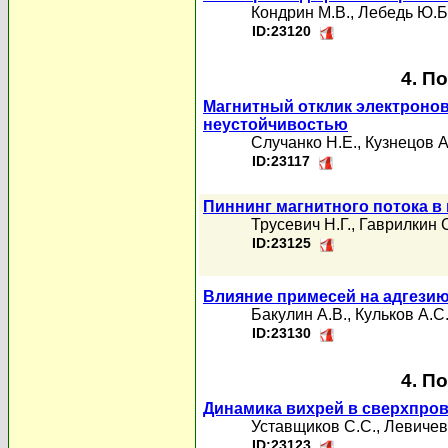
Кондрин М.В.
,
Лебедь Ю.Б
ID:23120
4. П
Магнитный отклик электроно
неустойчивостью
Случанко Н.Е.
,
Кузнецов А
ID:23117
Пиннинг магнитного потока 
Трусевич Н.Г.
,
Гаврилкин 
ID:23125
Влияние примесей на адгезию
Бакулин А.В.
,
Кульков А.С
ID:23130
4. П
Динамика вихрей в сверхпро
Уставщиков С.С.
,
Левичев
ID:23123