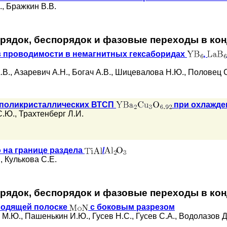
.
,
Бражкин В.В.
орядок, беспорядок и фазовые переходы в ко
в проводимости в немагнитных гексаборидах
,
.В.
,
Азаревич А.Н.
,
Богач А.В.
,
Шицевалова Н.Ю.
,
Половец С
в поликристаллических ВТСП
при охлажде
С.Ю.
,
Трахтенберг Л.И.
 на границе раздела
/
.
,
Кулькова С.Е.
орядок, беспорядок и фазовые переходы в ко
водящей полоске
с боковым разрезом
 М.Ю.
,
Пашенькин И.Ю.
,
Гусев Н.С.
,
Гусев С.А.
,
Водолазов Д