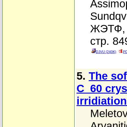
Assimo
Sundqvi
ЖЭТФ, 
стр. 84
DJVU (240K)
PD
5.
The so
C_60 crys
irridiatio
Meletov
Arvaniti