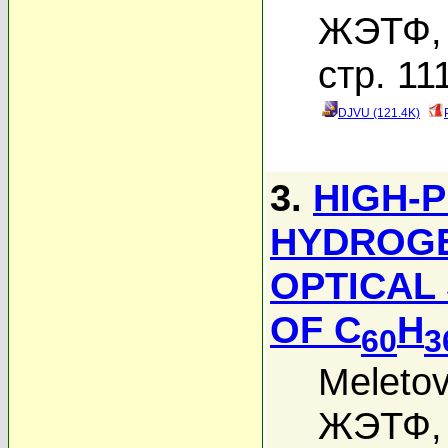
ЖЭТФ, 
стр. 11
DJVU (121.4K)
3.
HIGH-
HYDROGE
OPTICAL
OF C
H
60
3
Meletov
ЖЭТФ, 