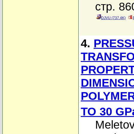
стр. 86
DJVU (737.4K)
4.
PRESS
TRANSFO
PROPERT
DIMENSI
POLYMER
TO 30 GP
Meletov