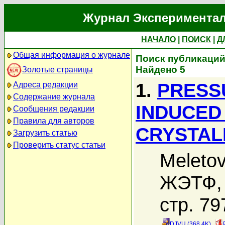
Журнал Экспериментал
НАЧАЛО
|
ПОИСК
|
Д
Общая информация о журнале
Поиск публикаций 
Найдено 5
Золотые страницы
1.
PRESS
Адреса редакции
Содержание журнала
INDUCED
Сообщения редакции
Правила для авторов
CRYSTAL
Загрузить статью
Проверить статус статьи
Meletov
ЖЭТФ, 
стр. 79
DJVU (368.4K)