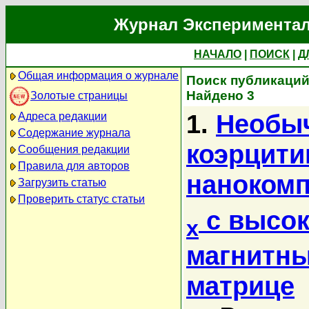
Журнал Экспериментал
НАЧАЛО
|
ПОИСК
|
Д
Общая информация о журнале
Поиск публикаций 
Найдено 3
Золотые страницы
1.
Необыч
Адреса редакции
Содержание журнала
коэрцити
Сообщения редакции
Правила для авторов
нанокомп
Загрузить статью
Проверить статус статьи
с высок
x
магнитны
матрице