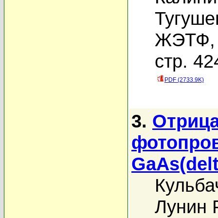
Тугуше
ЖЭТФ, 
стр. 42
PDF (2733.9K)
3.
Отрица
фотопров
GaAs(delt
Кульба
Лунин Р