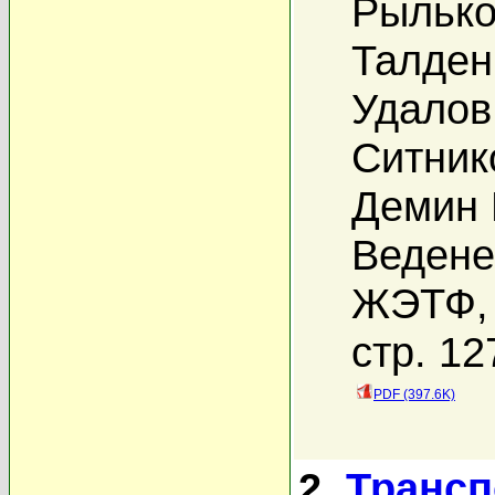
Рылько
Талден
Удалов
Ситник
Демин 
Ведене
ЖЭТФ, 
стр. 12
PDF (397.6K)
2.
Трансп