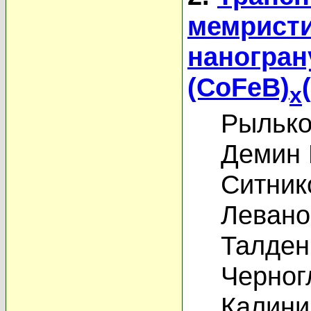
мемристи
наногран
(CoFeB)
x
Рылько
Демин 
Ситник
Левано
Талден
Черног
Калини