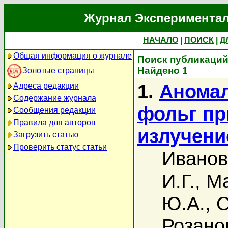
Журнал Экспериментал
НАЧАЛО
|
ПОИСК
|
Д
Общая информация о журнале
Поиск публикаций 
Найдено 1
Золотые страницы
1.
Аномал
Адреса редакции
Содержание журнала
фольг пр
Сообщения редакции
Правила для авторов
излучени
Загрузить статью
Проверить статус статьи
Иванов
И.Г.
,
Ма
Ю.А.
,
О
Розано