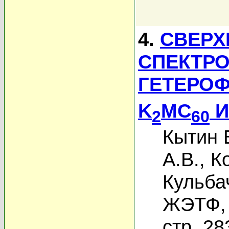
4.
СВЕРХ
СПЕКТР
ГЕТЕРОФ
K
MC
И
2
60
Кытин В
А.В.
,
К
Кульба
ЖЭТФ, 
стр. 28