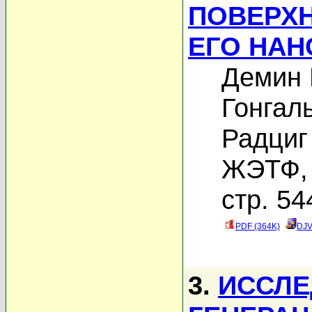
ПОВЕРХ
ЕГО НА
Демин 
Гонгал
Радциг
ЖЭТФ, 
стр. 54
PDF (364K)
DJV
3.
ИССЛЕ