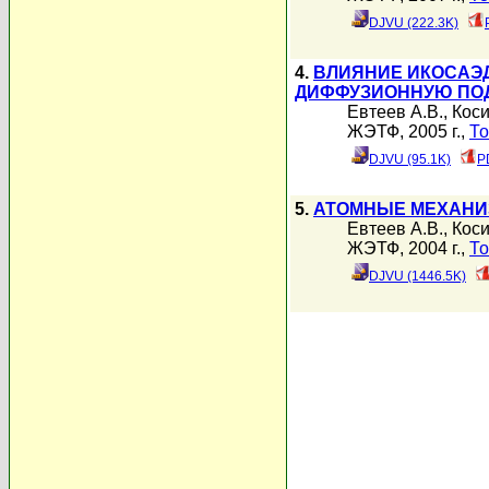
DJVU (222.3K)
4.
ВЛИЯНИЕ ИКОСАЭ
ДИФФУЗИОННУЮ ПО
Евтеев А.В.
,
Коси
ЖЭТФ, 2005 г.,
То
DJVU (95.1K)
P
5.
АТОМНЫЕ МЕХАНИ
Евтеев А.В.
,
Коси
ЖЭТФ, 2004 г.,
То
DJVU (1446.5K)