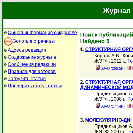
Журнал 
Общая информация о журнале
Поиск публикаций 
Найдено 5
Золотые страницы
1.
СТРУКТУРНАЯ ОРГ
Адреса редакции
Король А.В.
,
Коси
Содержание журнала
ЖЭТФ, 2011 г.,
То
Сообщения редакции
DJVU (258.5K)
Правила для авторов
Загрузить статью
2.
СТРУКТУРНАЯ ОР
Проверить статус статьи
ДИНАМИЧЕСКОЙ МОД
Прядильщиков А
ЖЭТФ, 2008 г.,
То
DJVU (177.4K)
3.
МОЛЕКУЛЯРНО-ДИН
Прядильщиков А
ЖЭТФ, 2007 г.,
То