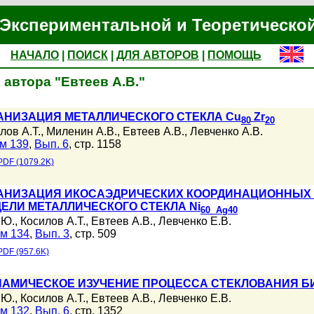
Экспериментальной и Теоретическо
НАЧАЛО
|
ПОИСК
|
ДЛЯ АВТОРОВ
|
ПОМОЩЬ
автора "Евтеев А.В."
АНИЗАЦИЯ МЕТАЛЛИЧЕСКОГО СТЕКЛА Cu
Zr
80
20
лов А.Т.
,
Миленин А.В.
,
Евтеев А.В.
,
Левченко А.В.
м 139
,
Вып. 6
, стр. 1158
PDF (1079.2K)
ГАНИЗАЦИЯ ИКОСАЭДРИЧЕСКИХ КООРДИНАЦИОННЫХ 
ЕЛИ МЕТАЛЛИЧЕСКОГО СТЕКЛА Ni
60 Ag
40
.Ю.
,
Косилов А.Т.
,
Евтеев А.В.
,
Левченко Е.В.
м 134
,
Вып. 3
, стр. 509
PDF (957.6K)
АМИЧЕСКОЕ ИЗУЧЕНИЕ ПРОЦЕССА СТЕКЛОВАНИЯ БИ
.Ю.
,
Косилов А.Т.
,
Евтеев А.В.
,
Левченко Е.В.
м 132
,
Вып. 6
, стр. 1352