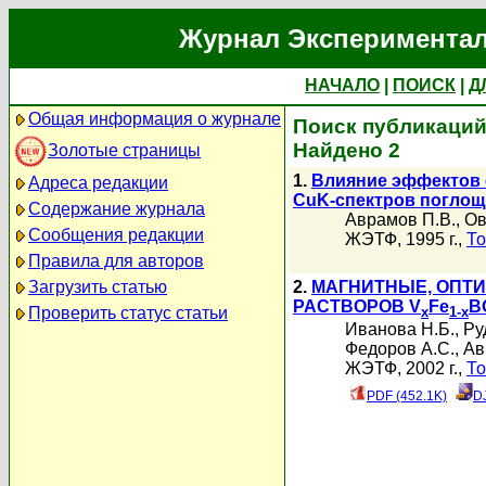
Журнал Экспериментал
НАЧАЛО
|
ПОИСК
|
Д
Общая информация о журнале
Поиск публикаций
Найдено 2
Золотые страницы
1.
Влияние эффектов 
Адреса редакции
CuK-спектров поглощ
Содержание журнала
Аврамов П.В.
,
Ов
Сообщения редакции
ЖЭТФ, 1995 г.,
То
Правила для авторов
Загрузить статью
2.
МАГНИТНЫЕ, ОПТИ
РАСТВОРОВ V
Fe
B
Проверить статус статьи
x
1-x
Иванова Н.Б.
,
Ру
Федоров А.С.
,
Ав
ЖЭТФ, 2002 г.,
То
PDF (452.1K)
D