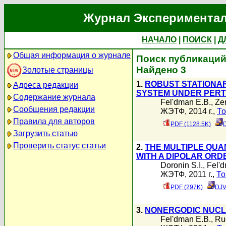
Журнал Экспериментал
НАЧАЛО
|
ПОИСК
|
Д
Общая информация о журнале
Поиск публикаций 
Найдено 3
Золотые страницы
1.
ROBUST STATIONAR
Адреса редакции
SYSTEM UNDER PERTU
Содержание журнала
Fel'dman E.B.
,
Zen
Сообщения редакции
ЖЭТФ, 2014 г.,
То
Правила для авторов
PDF (1128.5K)
Загрузить статью
Проверить статус статьи
2.
THE MULTIPLE QUA
WITH A DIPOLAR ORDE
Doronin S.I.
,
Fel'
ЖЭТФ, 2011 г.,
То
PDF (297K)
DJV
3.
NONERGODIC NUCLE
Fel'dman E.B.
,
Ru