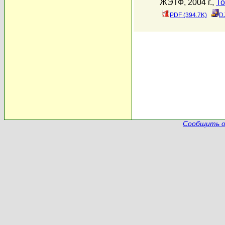
ЖЭТФ, 2004 г.,
То
PDF (394.7K)
D
Сообщить о