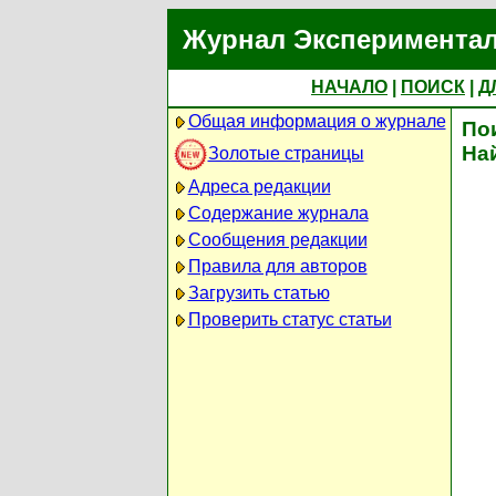
Журнал Экспериментал
НАЧАЛО
|
ПОИСК
|
Д
Общая информация о журнале
По
На
Золотые страницы
Адреса редакции
Содержание журнала
Сообщения редакции
Правила для авторов
Загрузить статью
Проверить статус статьи