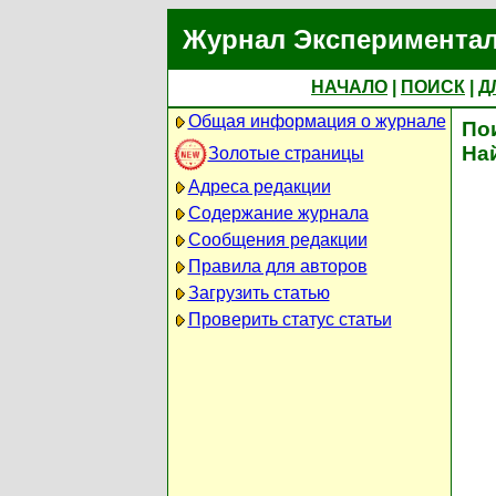
Журнал Экспериментал
НАЧАЛО
|
ПОИСК
|
Д
Общая информация о журнале
По
На
Золотые страницы
Адреса редакции
Содержание журнала
Сообщения редакции
Правила для авторов
Загрузить статью
Проверить статус статьи