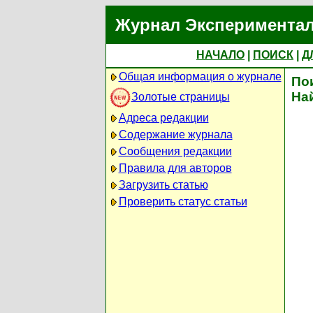
Журнал Экспериментал
НАЧАЛО
|
ПОИСК
|
Д
Общая информация о журнале
По
На
Золотые страницы
Адреса редакции
Содержание журнала
Сообщения редакции
Правила для авторов
Загрузить статью
Проверить статус статьи