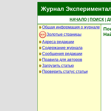
Журнал Экспериментал
НАЧАЛО
|
ПОИСК
|
Д
Общая информация о журнале
По
На
Золотые страницы
Адреса редакции
Содержание журнала
Сообщения редакции
Правила для авторов
Загрузить статью
Проверить статус статьи